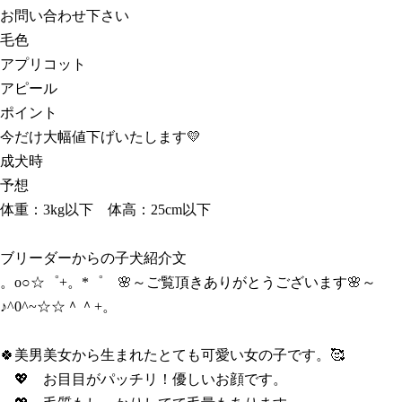
お問い合わせ下さい
毛色
アプリコット
アピール
ポイント
今だけ大幅値下げいたします💛
成犬時
予想
体重：3kg以下 体高：25cm以下
ブリーダーからの子犬紹介文
。o○☆゜+。*゜ 🌸～ご覧頂きありがとうございます🌸～
♪^0^~☆☆＾＾+。
🍀美男美女から生まれたとても可愛い女の子です。🥰
💖 お目目がパッチリ！優しいお顔です。